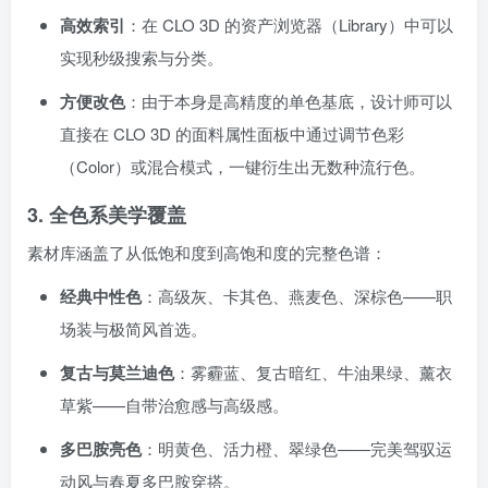
高效索引
：在 CLO 3D 的资产浏览器（Library）中可以
实现秒级搜索与分类。
方便改色
：由于本身是高精度的单色基底，设计师可以
直接在 CLO 3D 的面料属性面板中通过调节色彩
（Color）或混合模式，一键衍生出无数种流行色。
3. 全色系美学覆盖
素材库涵盖了从低饱和度到高饱和度的完整色谱：
经典中性色
：高级灰、卡其色、燕麦色、深棕色——职
场装与极简风首选。
复古与莫兰迪色
：雾霾蓝、复古暗红、牛油果绿、薰衣
草紫——自带治愈感与高级感。
多巴胺亮色
：明黄色、活力橙、翠绿色——完美驾驭运
动风与春夏多巴胺穿搭。