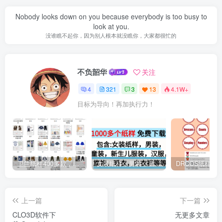
Nobody looks down on you because everybody is too busy to
look at you.
没谁瞧不起你，因为别人根本就没瞧你，大家都很忙的
不负韶华
关注
4
321
3
13
4.1W+
目标为导向！再加执行力！
卫兰纸样400多款，包含男装女装童装汉服旗袍等等
女装纸样，男装，童装，婴儿，汉服等等 格式A4和PTL纸样免费下载
上一篇
下一篇
CLO3D软件下
无更多文章