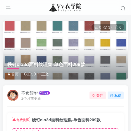
0
37
0
幔钉clo3d面料纹理集-单色面料209款
首页
CLO3D
正文
不负韶华
关注
私信
2个月前更新
幔钉clo3d面料纹理集-单色面料209款
免费资源