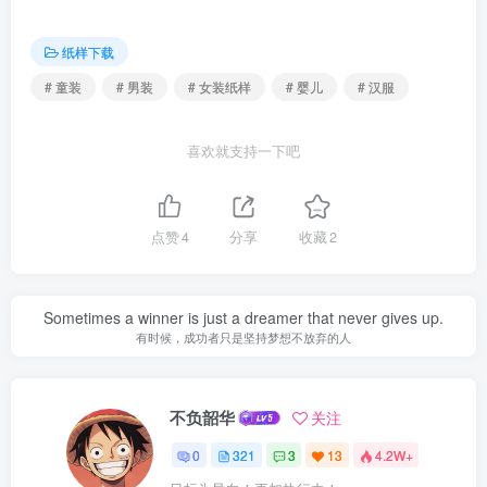
纸样下载
# 童装
# 男装
# 女装纸样
# 婴儿
# 汉服
喜欢就支持一下吧
点赞
4
分享
收藏
2
Sometimes a winner is just a dreamer that never gives up.
有时候，成功者只是坚持梦想不放弃的人
不负韶华
关注
0
321
3
13
4.2W+