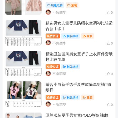
制版纸样
童装
不负韶华
0
精选男女儿童婴儿防晒衣空调衫比较适
合新手练手
免费资源
制版纸样
童装
不负韶华
0
精选卫兰国风男女童裤子上衣两件套纸
样比较简单
免费资源
制版纸样
不负韶华
0
适合小白新手练手夏季款简单短袖T恤
纸样
免费资源
制版纸样
童装
不负韶华
0
卫兰服装夏季男女童POLO衫短袖t恤