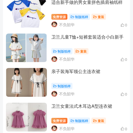
适合新手做的男女童拼色插肩袖纸样
免费资源
制版纸样
童装
不负韶华
0
卫兰儿童T恤+短裤套装适合小白新手
制版纸样
童装
不负韶华
0
亲子装海军领公主连衣裙
制版纸样
不负韶华
0
卫兰女童法式木耳边A型连衣裙
免费资源
制版纸样
童装
不负韶华
0