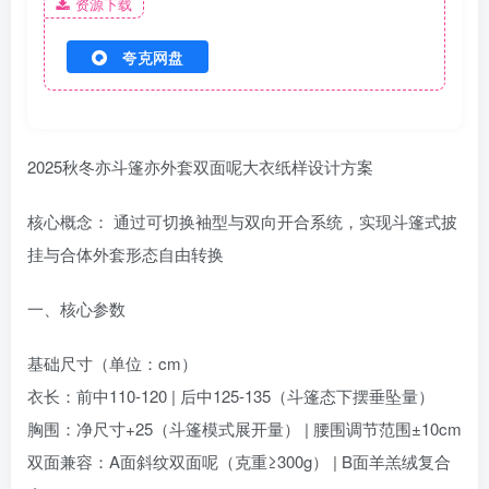
资源下载
夸克网盘
2025秋冬亦斗篷亦外套双面呢大衣纸样设计方案
核心概念：‌ 通过可切换袖型与双向开合系统，实现斗篷式披
挂与合体外套形态自由转换
一、‌核心参数‌
基础尺寸（单位：cm）
衣长：前中110-120 | 后中125-135（斗篷态下摆垂坠量）
胸围：净尺寸+25（斗篷模式展开量） | 腰围调节范围±10cm
双面兼容：A面斜纹双面呢（克重≥300g） | B面羊羔绒复合