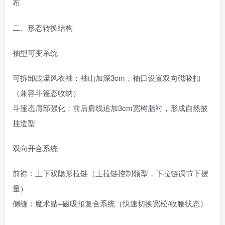
布
二、‌形态转换结构‌
袖型可变系统‌
可拆卸战壕风衣袖：袖山加深3cm，袖口设置双向磁吸扣
（兼容斗篷态收纳）
斗篷态肩部强化：前后肩线追加3cm宽树脂衬，形成自然披
挂造型
双向开合系统‌
前襟：上下双隐形拉链（上拉链控制领型，下拉链调节下摆
量）
侧缝：魔术贴+磁吸扣复合系统（快速切换宽松/收腰状态）