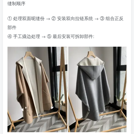
缝制顺序‌
① 处理双面呢缝份 → ② 安装双向拉链系统 → ③ 组合正反
部件
④ 手工撬边处理 → ⑤ 最后安装可拆卸部件: