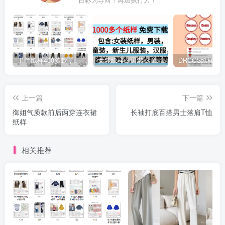
卫兰纸样400多款，包含男装女装童装汉服旗袍等等
女装纸样，男装，童装，婴儿，汉服等等 格式A4和PTL纸样免费下载
上一篇
下一篇
御姐气质款前后两穿连衣裙
长袖打底百搭男士落肩T恤
纸样
相关推荐