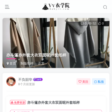
0
52
0
亦斗篷亦外套大衣双面呢外套纸样
首页
制版纸样
正文
不负韶华
关注
私信
8个月前更新
亦斗篷亦外套大衣双面呢外套纸样
免费资源