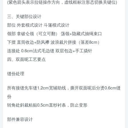
(紫色箭头表示拉链操作方向，虚线框标注形态切换关键位)
三、‌关键部位设计‌
部位 外套模式设计 斗篷模式设计
领部‌ 拿破仑领（可立可翻） 荡领+隐藏式抽绳束口
下摆‌ 直筒收边+防风襻 波浪裁片拼接（落差8cm）
连接处‌ 0.6cm法式毛边缝 双层包边+手工撬针
四、‌双面呢工艺要点‌
缝份处理‌
所有接缝先车缝1.2cm宽辅助线，撕开双面呢后分烫0.6cm缝
份
转角处斜裁粘贴0.5cm直纱衬条，防止变形
部件兼容设计‌