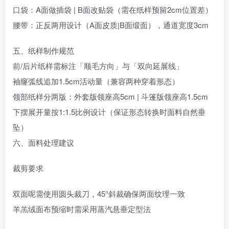
口袋：A面做插袋 | B面改贴袋（需在纸样预留2cm位置差）
腰带：正反两用设计（A面皮质|B面缎面），通道宽度3cm
五、‌纸样制作规范‌
前/后片纸样需标注「顺毛方向」与「双向延展线」
袖窿弧线追加1.5cm活动量（兼容两种穿着形态）
领部纸样分两版：外套版领座高5cm | 斗篷版领座高1.5cm
下摆展开量按1:1.5比例设计（保证形态转换时面料自然垂
坠）
六、‌面料处理建议‌
裁剪要求‌
双面呢需使用圆头裁刀，45°斜裁确保两面纹理一致
羊羔绒面布预缩时需采用蒸汽悬垂定型法