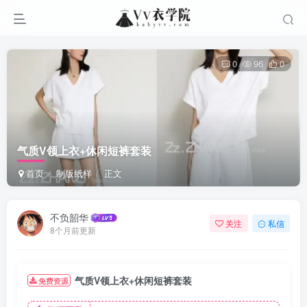
0
96
0
气质V领上衣+休闲短裤套装
首页
制版纸样
正文
不负韶华
关注
私信
8个月前更新
气质V领上衣+休闲短裤套装
免费资源