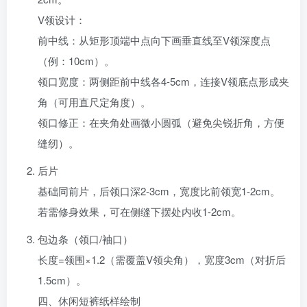
V领设计‌：
前中线：从矩形顶端中点向下画垂直线至V领深度点
（例：10cm）。
领口宽度：两侧距前中线各4-5cm，连接V领底点形成夹
角（可用直尺定角度）。
领口修正：在夹角处画微小圆弧（避免尖锐折角，方便
缝纫）。
后片‌
基础同前片，后领口深2-3cm，宽度比前领宽1-2cm。
若需修身效果，可在侧缝下摆处内收1-2cm。
包边条（领口/袖口）‌
长度=领围×1.2（需覆盖V领尖角），宽度3cm（对折后
1.5cm）。
四、休闲短裤纸样绘制‌