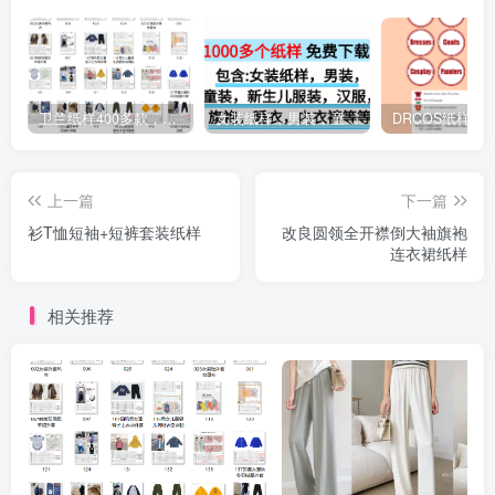
卫兰纸样400多款，包含男装女装童装汉服旗袍等等
女装纸样，男装，童装，婴儿，汉服等等 格式A4和PTL纸样免费下载
上一篇
下一篇
衫T恤短袖+短裤套装纸样
改良圆领全开襟倒大袖旗袍
连衣裙纸样
相关推荐