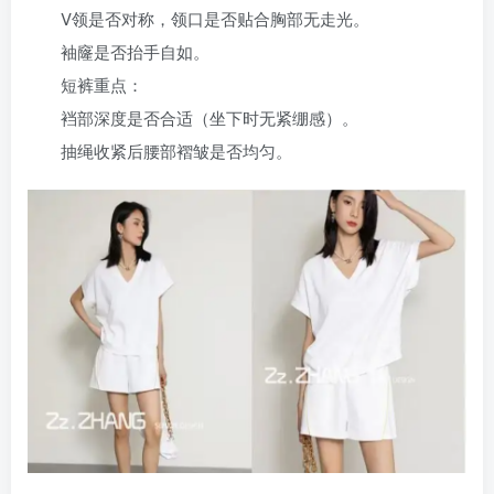
V领是否对称，领口是否贴合胸部无走光。
袖窿是否抬手自如。
短裤重点‌：
裆部深度是否合适（坐下时无紧绷感）。
抽绳收紧后腰部褶皱是否均匀。