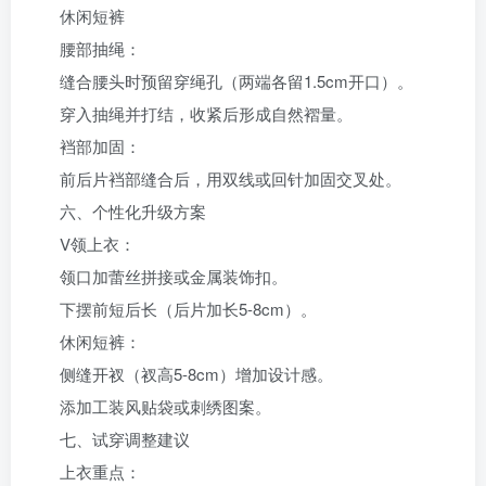
休闲短裤‌
腰部抽绳‌：
缝合腰头时预留穿绳孔（两端各留1.5cm开口）。
穿入抽绳并打结，收紧后形成自然褶量。
裆部加固‌：
前后片裆部缝合后，用双线或回针加固交叉处。
六、个性化升级方案‌
V领上衣‌：
领口加蕾丝拼接或金属装饰扣。
下摆前短后长（后片加长5-8cm）。
休闲短裤‌：
侧缝开衩（衩高5-8cm）增加设计感。
添加工装风贴袋或刺绣图案。
七、试穿调整建议‌
上衣重点‌：