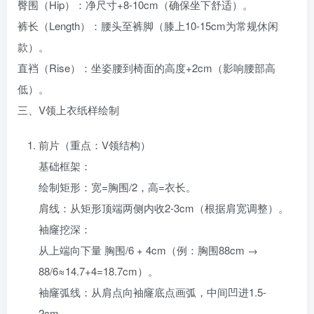
臀围（Hip）：净尺寸+8-10cm（确保坐下舒适）。
裤长（Length）：腰头至裤脚（膝上10-15cm为常规休闲
款）。
直裆（Rise）：坐姿腰到椅面的高度+2cm（影响腰部高
低）。
三、V领上衣纸样绘制‌
前片（重点：V领结构）‌
基础框架‌：
绘制矩形：宽=胸围/2，高=衣长。
肩线：从矩形顶端两侧内收2-3cm（根据肩宽调整）。
袖窿挖深‌：
从上端向下量 ‌胸围/6 + 4cm‌（例：胸围88cm →
88/6≈14.7+4=18.7cm）。
袖窿弧线：从肩点向袖窿底点画弧，中间凹进1.5-
2cm。