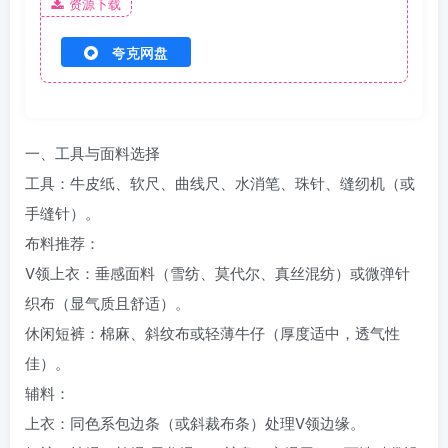
资源下载
夸克网盘
一、工具与面料选择‌
工具‌：牛皮纸、软尺、曲线尺、水消笔、珠针、缝纫机（或
手缝针）。
布料推荐‌：
V领上衣‌：垂感面料（雪纺、莫代尔、真丝混纺）或微弹针
织布（显气质且舒适）。
休闲短裤‌：棉麻、斜纹布或轻薄牛仔（厚度适中，透气性
佳）。
辅料‌：
上衣：同色系包边条（或斜裁布条）处理V领边缘。