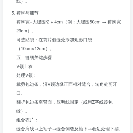
线）。
裤脚与细节‌
裤脚宽=大腿围/2 + 4cm（例：大腿围50cm → 裤脚宽
29cm）。
可选贴袋：在前片侧缝处添加矩形口袋
（10cm×12cm）。
五、缝纫关键步骤‌
V领上衣‌
处理V领‌：
裁剪包边条，沿V领边缘正面相对缝合，转角处剪牙
口。
翻折包边条至背面，压明线固定（或用Z字线迹包
缝）。
组合衣片‌：
缝合肩线→上袖子→缝合侧缝及袖下→卷边处理下摆。