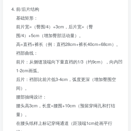
前/后片结构‌
基础矩形‌：
前片宽=（臀围/4）+3cm，后片宽=（臀
围/4）+5cm（增加臀部活动量）。
高=直裆+裤长（例：直裆28cm+裤长40cm=68cm）。
裆部曲线‌：
前片：从侧缝顶端向下量直裆的1/3（约9cm），向内凹
1-2cm画弧。
后片：裆部比前片低3-4cm，弧度更深（增加臀围空
间）。
腰部抽绳设计‌：
腰头高3cm，长度=腰围+10cm（预留穿绳孔和打结
量）。
在腰头纸样上标记穿绳通道（距顶端1cm处画平行