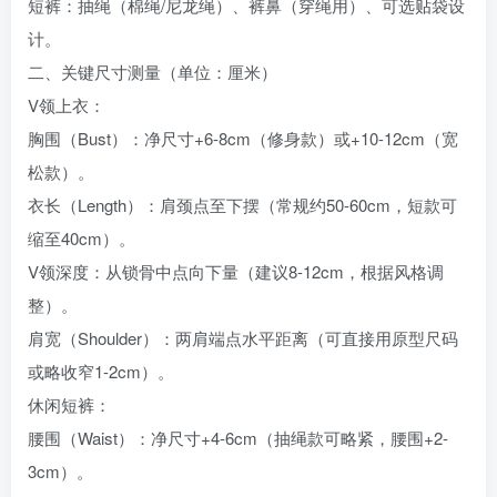
短裤：抽绳（棉绳/尼龙绳）、裤鼻（穿绳用）、可选贴袋设
计。
二、关键尺寸测量（单位：厘米）‌
V领上衣‌：
胸围（Bust）：净尺寸+6-8cm（修身款）或+10-12cm（宽
松款）。
衣长（Length）：肩颈点至下摆（常规约50-60cm，短款可
缩至40cm）。
V领深度‌：从锁骨中点向下量（建议8-12cm，根据风格调
整）。
肩宽（Shoulder）：两肩端点水平距离（可直接用原型尺码
或略收窄1-2cm）。
休闲短裤‌：
腰围（Waist）：净尺寸+4-6cm（抽绳款可略紧，腰围+2-
3cm）。