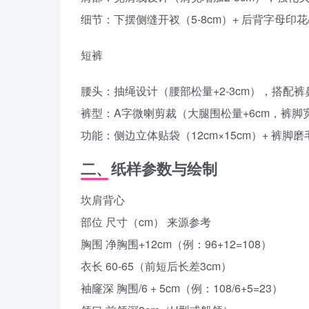
细节‌：下摆侧缝开衩（5-8cm）+ 后背字母印花
短裤‌
腰头‌：抽绳设计（腰部松量+2-3cm），搭配
裤型‌：A字微喇剪裁（大腿围松量+6cm，裤脚宽
功能‌：侧边立体贴袋（12cm×15cm）+ 裤脚
二、纸样参数与绘制
坎肩背心‌
部位 尺寸（cm） 来源参考
胸围 净胸围+12cm（例：96+12=108）
衣长 60-65（前短后长差3cm）
袖窿深 胸围/6 + 5cm（例：108/6+5=23）