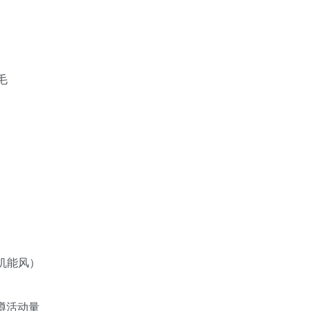
毛
）
考机能风）
蹲活动量