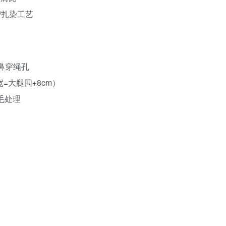
/扎染工艺
裤鼻穿绳孔
=大腿围+8cm）
磨毛处理