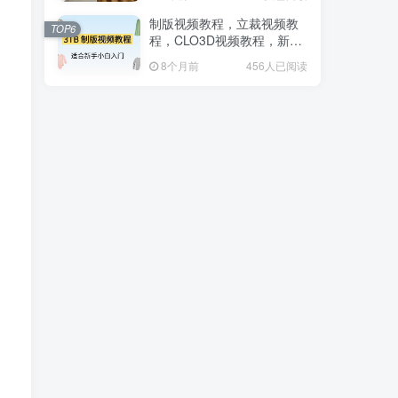
儿，汉服等等 格式A4和PTL
纸样免费下载
制版视频教程，立裁视频教
TOP6
8个月前
2031人已阅读
程，CLO3D视频教程，新手
小白入门到大师
DRCOS纸样下载和使用
8个月前
456人已阅读
TOP3
4个月前
735人已阅读
卫兰 一片式休闲直筒阔腿裤
TOP4
xs-4xl
1年前
651人已阅读
简洁显瘦直筒阔腿裤新手做
TOP5
裤子纸样
1年前
538人已阅读
制版视频教程，立裁视频教
TOP6
程，CLO3D视频教程，新手
小白入门到大师
8个月前
456人已阅读