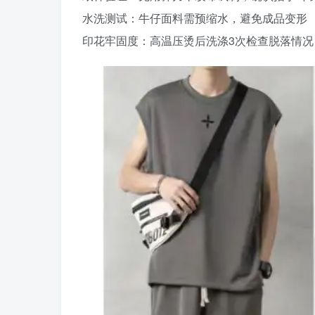
水洗测试‌：牛仔面料需预缩水，避免成品变形
印花牢固度‌：高温压烫后洗涤3次检查脱落情况