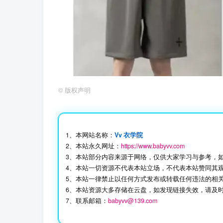
©
版权声明
1、本网站名称：
Vv 衣学院
2、本站永久网址：
https://www.babyvv.com
3、本站部分内容来源于网络，仅供大家学习与参考，
4、本站一切资源不代表本站立场，不代表本站赞同其
5、本站一律禁止以任何方式发布或转载任何违法的相
6、本站资源大多存储在云盘，如发现链接失效，请及
7、联系邮箱：
babyvv@139.com