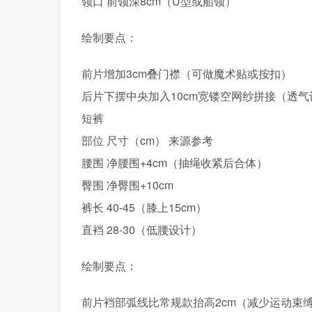
领口 前领深8cm（U型或船领）
绘制要点‌：
前片增加3cm叠门襟（可做魔术贴或按扣）
后片下摆中央加入10cm宽镂空网纱拼接（透气
短裤‌
部位 尺寸（cm） 来源参考
腰围 净腰围+4cm（抽绳收紧后合体）
臀围 净臀围+10cm
裤长 40-45（膝上15cm）
直裆 28-30（低腰设计）
绘制要点‌：
前片裆部弧线比常规款抬高2cm（减少运动束