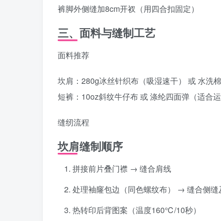
裤脚外侧缝加8cm开衩（用四合扣固定）
三、面料与缝制工艺
面料推荐‌
坎肩：280g冰丝针织布（吸湿速干） 或 水
短裤：10oz斜纹牛仔布 或 涤纶四面弹（适合
缝纫流程‌
坎肩缝制顺序
拼接前片叠门襟 → 缝合肩线
处理袖窿包边（同色螺纹布） → 缝合侧缝
热转印后背图案（温度160℃/10秒）