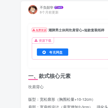
不负韶华
8个月前更新
潮牌男士休闲坎肩背心+短款套装纸样
免费资源
资源下载
夸克网盘
一、款式核心元素
坎肩背心‌
版型‌：宽松廓形（胸围松量+10-12cm）
肩部‌：宽肩线设计（肩宽增加2-3cm），强化