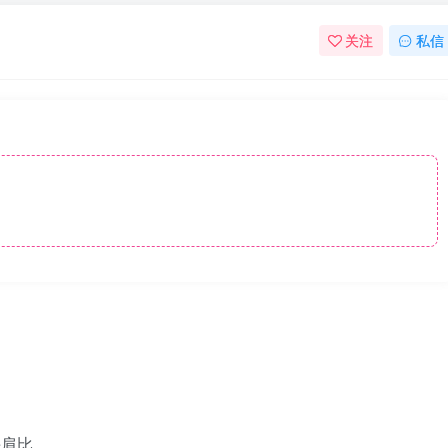
关注
私信
头肩比