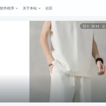
软件程序
关于本站
社区
0
84