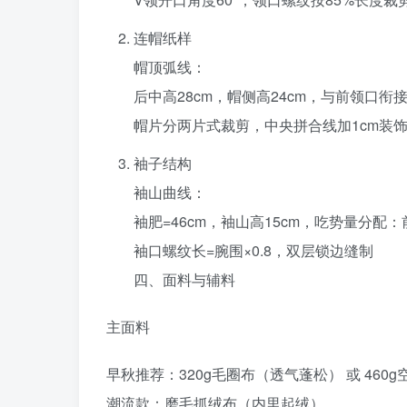
连帽纸样
帽顶弧线‌：
后中高28cm，帽侧高24cm，与前领口衔接
帽片分两片式裁剪，中央拼合线加1cm装
袖子结构
袖山曲线‌：
袖肥=46cm，袖山高15cm，吃势量分配：前
袖口螺纹长=腕围×0.8，双层锁边缝制
四、面料与辅料
主面料‌
早秋推荐：320g毛圈布（透气蓬松） 或 460
潮流款：磨毛抓绒布（内里起绒）