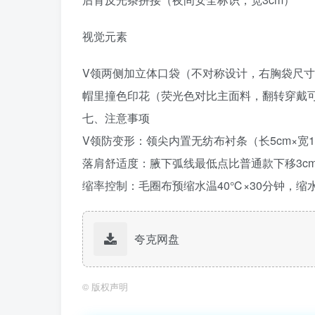
视觉元素‌
V领两侧加立体口袋（不对称设计，右胸袋尺寸12
帽里撞色印花（荧光色对比主面料，翻转穿戴
七、注意事项
V领防变形‌：领尖内置无纺布衬条（长5cm×宽1
落肩舒适度‌：腋下弧线最低点比普通款下移3c
缩率控制‌：毛圈布预缩水温40℃×30分钟，
夸克网盘
©
版权声明