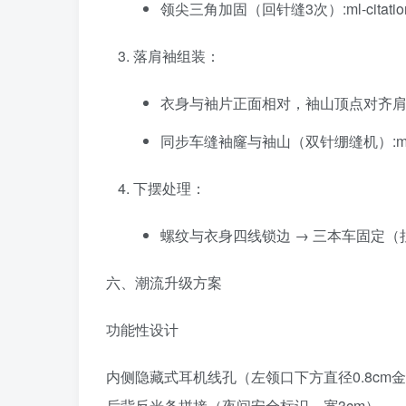
领尖三角加固（回针缝3次）:ml-citation{ref=”
落肩袖组装：
衣身与袖片正面相对，袖山顶点对齐
同步车缝袖窿与袖山（双针绷缝机）:ml-citation{
下摆处理：
螺纹与衣身四线锁边 → 三本车固定（拉伸至90%长度）:
六、潮流升级方案
功能性设计‌
内侧隐藏式耳机线孔（左领口下方直径0.8cm
后背反光条拼接（夜间安全标识，宽3cm）