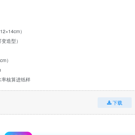
×14cm）
可变造型）
cm）
m
缩水率核算进纸样
下载