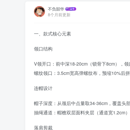
不负韶华
8个月前更新
一、款式核心元素
领口结构‌
V领开口‌：前中深18-20cm（锁骨下8cm），领口
螺纹领口‌：3.5cm宽高弹螺纹布，预缩10%后
连帽设计‌
帽子深度‌：从颈后中点量取34-36cm，覆盖头
抽绳通道‌：帽檐双层面料夹层（通道宽1.2cm
落肩剪裁‌