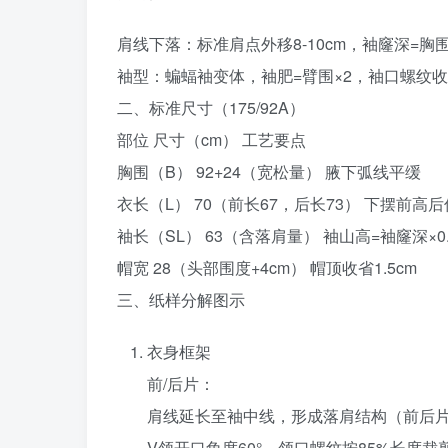
肩线下落‌：标准肩点外移8-10cm，袖窿深=胸围
袖型‌：蝙蝠袖变体，袖肥=臂围×2，袖口螺纹收
二、标准尺寸（175/92A）
部位 尺寸（cm） 工艺要点
胸围（B） 92+24（宽松量） 腋下弧线平缓
衣长（L） 70（前长67，后长73） 下摆前高
袖长（SL） 63（含落肩量） 袖山高=袖窿深×0.
帽宽 28（头部围度+4cm） 帽顶收省1.5cm
三、纸样分解图示
衣身框架
前/后片‌：
肩线延长至袖中线，形成落肩结构（前后片肩
V领开口角度60°，领口螺纹按85%长度