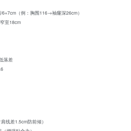
/6+7cm（例：胸围116→袖窿深26cm）
窄至18cm
后低落差
6
线差1.5cm防前倾）
裁剪（增强贴合力）