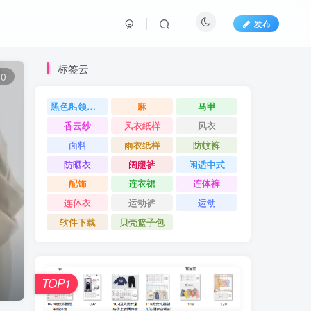
发布
标签云
0
黑色船领飞袖
麻
马甲
香云纱
风衣纸样
风衣
面料
雨衣纸样
防蚊裤
防晒衣
阔腿裤
闲适中式
配饰
连衣裙
连体裤
连体衣
运动裤
运动
软件下载
贝壳篮子包
TOP1