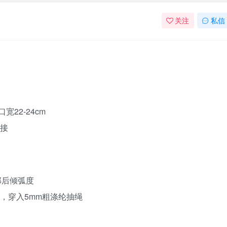
关注
私信
宽22-24cm
拼接
部后倾弧度
），穿入5mm粗涤纶抽绳