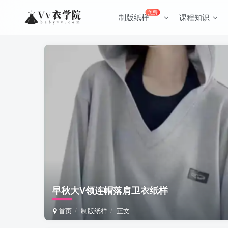
免费
制版纸样
课程知识
早秋大V领连帽落肩卫衣纸样
首页
制版纸样
正文