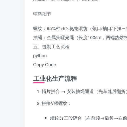
辅料细节‌
螺纹：95%棉+5%氨纶混纺（领口/袖口/下摆
抽绳：金属头哑光绳（长度100cm，两端热熔
五、缝制工艺流程
python
Copy Code
工业化生产流程
帽片拼合 → 安装抽绳通道（先车缝后翻折
拼接V领螺纹：
螺纹分三段缝合（左前领→后领→右