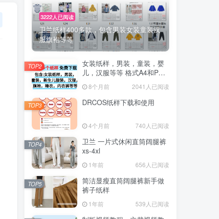
3222人已阅读
卫兰纸样400多款，包含男装女装童装汉
服旗袍等等
女装纸样，男装，童装，婴
TOP2
儿，汉服等等 格式A4和PTL
纸样免费下载
8个月前
2041人已阅读
DRCOS纸样下载和使用
TOP3
4个月前
740人已阅读
卫兰 一片式休闲直筒阔腿裤
TOP4
xs-4xl
1年前
656人已阅读
简洁显瘦直筒阔腿裤新手做
TOP5
裤子纸样
1年前
539人已阅读