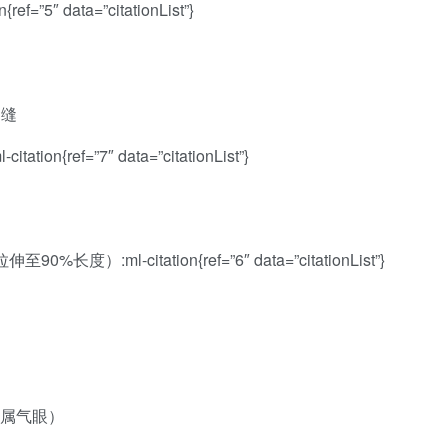
5″ data=”citationList”}
肩缝
ref=”7″ data=”citationList”}
ml-citation{ref=”6″ data=”citationList”}
金属气眼）