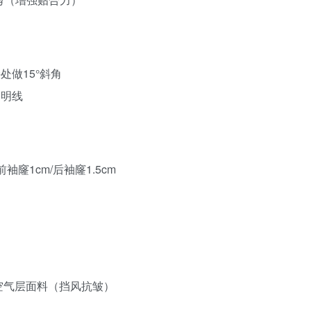
处做15°斜角
饰明线
袖窿1cm/后袖窿1.5cm
g空气层面料（挡风抗皱）