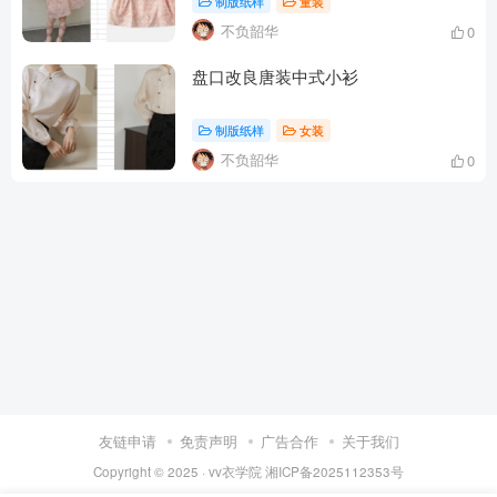
制版纸样
童装
不负韶华
0
盘口改良唐装中式小衫
制版纸样
女装
不负韶华
0
友链申请
免责声明
广告合作
关于我们
Copyright © 2025 ·
vv衣学院
湘ICP备2025112353号