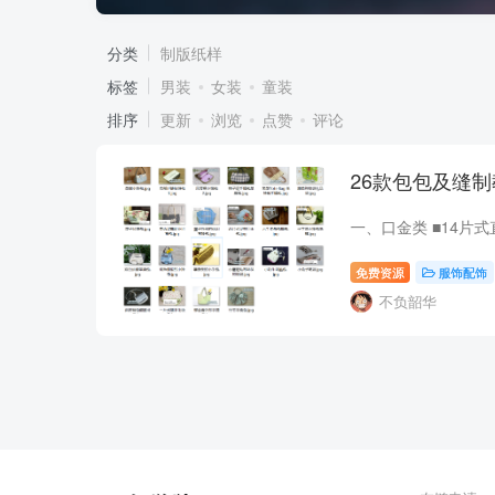
分类
制版纸样
标签
男装
女装
童装
排序
更新
浏览
点赞
评论
26款包包及缝
免费资源
服饰配饰
不负韶华