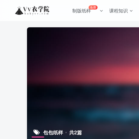
免费
制版纸样
课程知识
包包纸样
共2篇