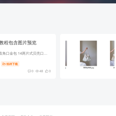
制教程包含图片预览
一、口金类 ■14片式直角口金包 14两片式贝壳口金包二、拉链小包类 ■2半圆形捏褶拉链小包 ■11饺子拉链包 16底部拼接拉链包 ■24一片式随手包/化妆包三、手提·单肩·托特 4单肩软包大包水饺包...
纸样下载
0
48
0