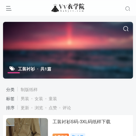
工装衬衫
共1篇
分类
制版纸样
标签
男装
女装
童装
排序
更新
浏览
点赞
评论
工装衬衫S码-3XL码纸样下载