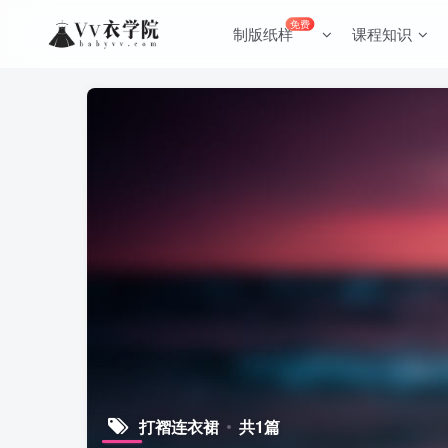
免费
制版纸样
课程知识
打褶连衣裙
共1篇