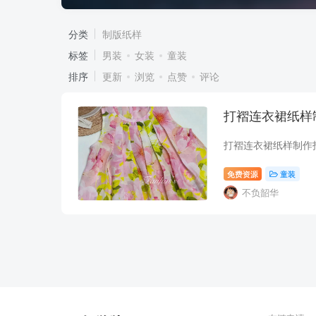
分类
制版纸样
标签
男装
女装
童装
排序
更新
浏览
点赞
评论
打褶连衣裙纸样
免费资源
童装
不负韶华