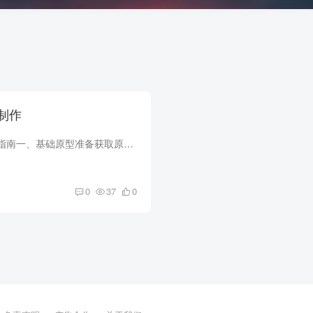
制作
打褶连衣裙纸样制作指南一、基础原型准备获取原型‌：使用标准连衣裙基础原型（如无省原型），确保胸围、腰围、臀围等关键尺寸符合自身测量数据。调整领口与肩线‌：加深后领口约2厘米，缩短肩...
0
37
0