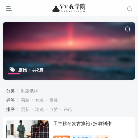
旗袍
共2篇
分类
制版纸样
标签
男装
女装
童装
排序
更新
浏览
点赞
评论
卫兰秋冬复古旗袍+披肩制作