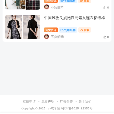
免费资源
制版纸样
女装
不负韶华
0
中国风改良旗袍汉元素女连衣裙纸样
免费资源
制版纸样
女装
不负韶华
0
友链申请
免责声明
广告合作
关于我们
Copyright © 2025 ·
vv衣学院
湘ICP备2025112353号