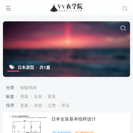
日本原型
共1篇
分类
制版纸样
标签
男装
女装
童装
排序
更新
浏览
点赞
评论
日本女装基本纸样设计