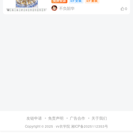
免费资源
女装
童装
不负韶华
0
友链申请
免责声明
广告合作
关于我们
Copyright © 2025 ·
vv衣学院
湘ICP备2025112353号