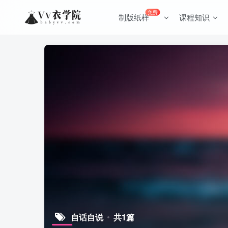
免费
制版纸样
课程知识
自话自说
共1篇