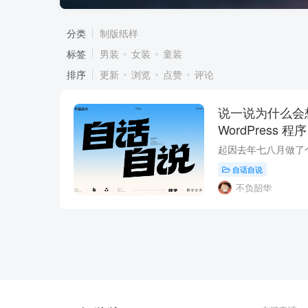
分类
制版纸样
标签
男装
女装
童装
排序
更新
浏览
点赞
评论
说一说为什么会
WordPress 程序
自话自说
不负韶华