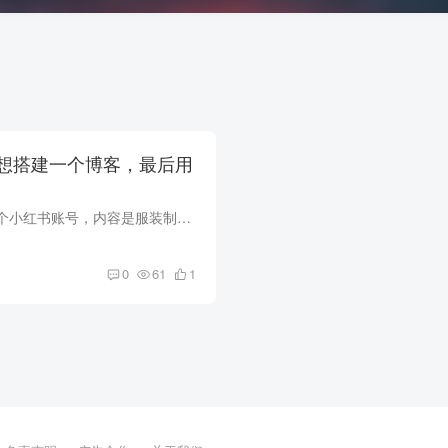
想搭建一个博客，最后用
起因去年七八月做了个小红书账号，内容是服装制作的过程，虽然只更新了个位数作品，但是今年不知道怎么回事，好几个人问有没有纸样，所以呢，小红书想发送文件，需要加微信，再去发纸样文件，非...
0
61
1