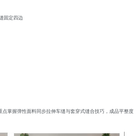
布缝固定四边
重点掌握弹性面料同步拉伸车缝与套穿式缝合技巧，成品平整度