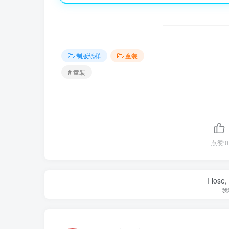
制版纸样
童装
# 童装
点赞
0
I lose,
我