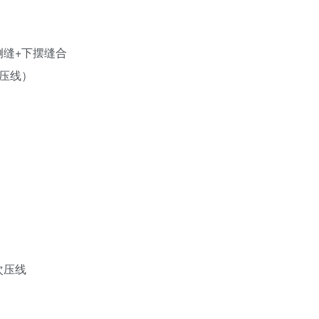
缝+下摆缝合
m压线）
次压线