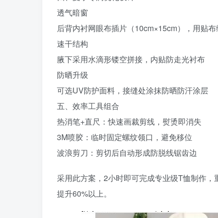
透气暗窗‌
后背内衬网眼布插片（10cm×15cm），用贴
速干结构‌
腋下采用水滴形镂空拼接，内贴防走光衬布
防晒升级‌
可选UV防护面料，接缝处涂抹防晒防汗涂层
五、效率工具组合
热消笔+直尺‌：快速画裁剪线，熨烫即消失
3M喷胶‌：临时固定螺纹领口，避免移位
波浪剪刀‌：剪切后自动形成防脱线锯齿边
采用此方案，2小时即可完成专业级T恤制作，
提升60%以上。