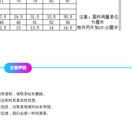
文章声明
如有侵权，请联系站长删除。
观点和对其真实性负责。
关信息，访客发现请向站长举报。
时反馈，我们会第一时间更新。