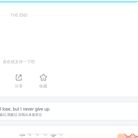
THE END
喜欢就支持一下吧
分享
收藏
 I lose, but I never give up.
输过,我败过,但我从未放弃过