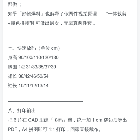
跟做 ；
知乎「好物爆料」也解释了假两件视觉原理——“一体裁剪
+撞色拼接”即可做出层次，无需真两件套 。
————————————————
七、快速放码（单位 cm）
身高 90/100/110/120/130
胸围 1/2 31/33/35/37/39
裙长 38/42/46/50/54
袖长 10/11/12/13/14
————————————————
八、打印输出
把 6 片在 CAD 里建「多码」档，统一加 1 cm 缝边后导出
PDF，A4 拼图即可 1:1 打印，回家直接裁布。