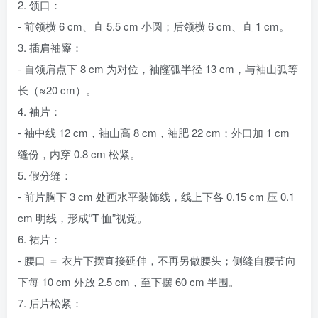
2. 领口：
‑ 前领横 6 cm、直 5.5 cm 小圆；后领横 6 cm、直 1 cm。
3. 插肩袖窿：
‑ 自领肩点下 8 cm 为对位，袖窿弧半径 13 cm，与袖山弧等
长（≈20 cm）。
4. 袖片：
‑ 袖中线 12 cm，袖山高 8 cm，袖肥 22 cm；外口加 1 cm
缝份，内穿 0.8 cm 松紧。
5. 假分缝：
‑ 前片胸下 3 cm 处画水平装饰线，线上下各 0.15 cm 压 0.1
cm 明线，形成“T 恤”视觉。
6. 裙片：
‑ 腰口 ＝ 衣片下摆直接延伸，不再另做腰头；侧缝自腰节向
下每 10 cm 外放 2.5 cm，至下摆 60 cm 半围。
7. 后片松紧：