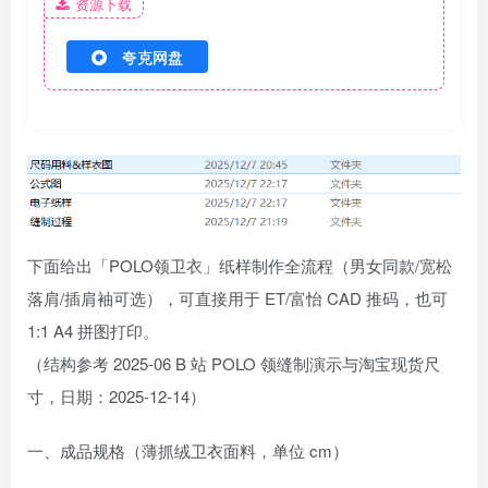
资源下载
夸克网盘
下面给出「POLO领卫衣」纸样制作全流程（男女同款/宽松
落肩/插肩袖可选），可直接用于 ET/富怡 CAD 推码，也可
1:1 A4 拼图打印。
（结构参考 2025-06 B 站 POLO 领缝制演示与淘宝现货尺
寸，日期：2025-12-14）
一、成品规格（薄抓绒卫衣面料，单位 cm）