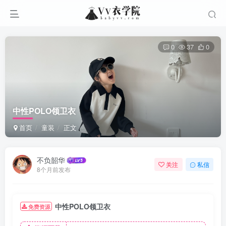
0
37
0
中性POLO领卫衣
首页
童装
正文
不负韶华
关注
私信
8个月前发布
中性POLO领卫衣
免费资源