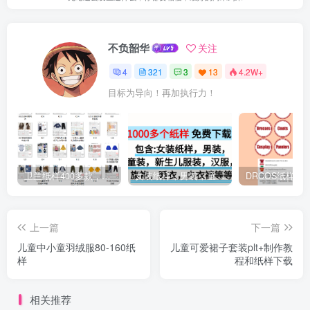
不负韶华
关注
4
321
3
13
4.2W+
目标为导向！再加执行力！
卫兰纸样400多款，包含男装女装童装汉服旗袍等等
女装纸样，男装，童装，婴儿，汉服等等 格式A4和PTL纸样免费下载
上一篇
下一篇
儿童中小童羽绒服80-160纸
儿童可爱裙子套装plt+制作教
样
程和纸样下载
相关推荐