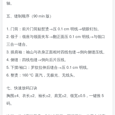
轴。
五、缝制顺序（90 min 版）
1. 门筒：前片门筒贴熨烫→压 0.1 cm 明线→锁眼钉扣。
2. 领子：领座与领面夹车→翻正面压 0.1 cm 明线→与领口
三合一缝合。
3. 插肩袖：袖山与衣身正面相对四线包缝→倒向侧缝压线。
4. 侧缝：四线包缝→倒向后片压线。
5. 下摆/袖口：罗纹拉伸后缝合→压 0.1 cm 明线。
6. 整烫：160 ℃ 蒸汽，无极光、无线头。
七、快速放码口诀
胸围±4、衣长±2、袖长±2、肩宽±2、领宽±0.5，一键推 5
码。