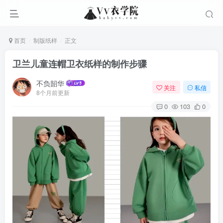
首页
制版纸样
正文
卫兰儿童连帽卫衣纸样的制作步骤
不负韶华
关注
私信
8个月前更新
0
103
0