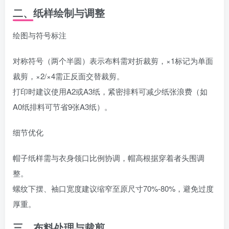
二、纸样绘制与调整
绘图与符号标注‌
对称符号（两个半圆）表示布料需对折裁剪，×1标记为单面
裁剪，×2/×4需正反面交替裁剪。
打印时建议使用A2或A3纸，紧密排料可减少纸张浪费（如
A0纸排料可节省9张A3纸）。
细节优化‌
帽子纸样需与衣身领口比例协调，帽高根据穿着者头围调
整。
螺纹下摆、袖口宽度建议缩窄至原尺寸70%-80%，避免过度
厚重。
三、布料处理与裁剪