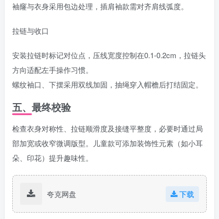
袖窿与衣身采用包边处理，插肩袖款需对齐肩线弧度。
拉链与收口‌
安装拉链时标记对位点，压线宽度控制在0.1-0.2cm，拉链头
方向适配左手操作习惯。
螺纹袖口、下摆采用双线加固，抽绳穿入帽檐后打结固定。
五、最终校验
检查衣身对称性、拉链顺滑度及接缝平整度，必要时通过局
部加宽或收窄微调版型。儿童款可添加装饰性元素（如小耳
朵、印花）提升趣味性。
夸克网盘
下载