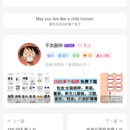
May you live like a child forever.
愿你永远活的像个孩子
不负韶华
关注
0
321
3
13
4.1W+
目标为导向！再加执行力！
卫兰纸样400多款，包含男装女装童装汉服旗袍等等
女装纸样，男装，童装，婴儿，汉服等等 格式A4和PTL纸样免费下载
上一篇
下一篇
165-68A 裤人台
半身女带线半腿人台