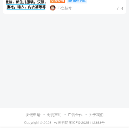
免费资源
纸样下载
不负韶华
4
友链申请
免责声明
广告合作
关于我们
Copyright © 2025 ·
vv衣学院
湘ICP备2025112353号