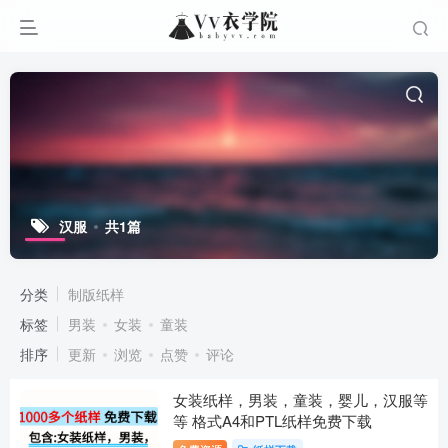
汉服
共1篇
分类
制版纸样
标签
男装
女装
童装
排序
更新
浏览
点赞
评论
女装纸样，男装，童装，婴儿，汉服等
等 格式A4和PTL纸样免费下载